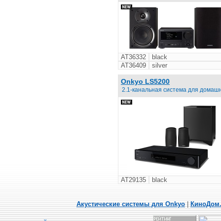
AT36332
black
AT36409
silver
Onkyo LS5200
2.1-канальная система для домаш
AT29135
black
Акустические системы для Onkyo
|
КиноДом