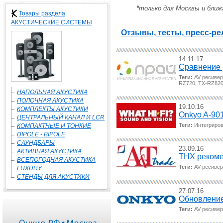
*
только для Москвы и бли
Товары раздела
АКУСТИЧЕСКИЕ СИСТЕМЫ
Отзывы, тесты, пресс-ре
14.11.17
Сравнение 
Теги:
AV ресивер
RZ720, TX-RZ82
НАПОЛЬНАЯ АКУСТИКА
ПОЛОЧНАЯ АКУСТИКА
19.10.16
КОМПЛЕКТЫ АКУСТИКИ
Onkyo A-90
ЦЕНТРАЛЬНЫЙ КАНАЛ И LCR
Теги:
Интегриров
КОМПАКТНЫЕ И ТОНКИЕ
DIPOLE - BIPOLE
САУНДБАРЫ
23.09.16
АКТИВНАЯ АКУСТИКА
THX рекоме
ВСЕПОГОДНАЯ АКУСТИКА
Теги:
AV ресивер
LUXURY
СТЕНДЫ ДЛЯ АКУСТИКИ
27.07.16
Обновление
Теги:
AV ресивер