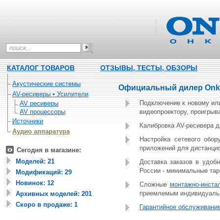
КАТАЛОГ ТОВАРОВ
ОТЗЫВЫ, ТЕСТЫ, ОБЗОРЫ
Акустические системы
Официальный дилер Onky
AV-ресиверы • Усилители
Подключение к новому ил
AV ресиверы
AV процессоры
видеопроектору, проигрыва
Источники
Калибровка AV-ресивера д
Аудио аппаратура
Настройка сетевого обору
приложений для дистанцио
Сегодня в магазине:
Моделей: 21
Доставка заказов в удоб
России - минимальные тар
Модификаций: 29
Новинок: 12
Сложные
монтажно-инста
приемлемым индивидуаль
Архивных моделей: 201
Скоро в продаже: 1
Гарантийное обслуживани