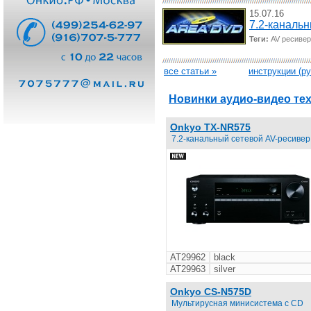
15.07.16
7.2-каналь
Теги:
AV ресивер
все статьи »
инструкции (р
Новинки аудио-видео те
Onkyo TX-NR575
7.2-канальный сетевой AV-ресивер
AT29962
black
AT29963
silver
Onkyo CS-N575D
Мультирусная минисистема с CD