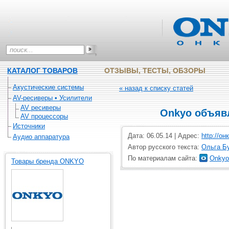
КАТАЛОГ ТОВАРОВ
ОТЗЫВЫ, ТЕСТЫ, ОБЗОРЫ
Акустические системы
« назад к списку статей
AV-ресиверы • Усилители
AV ресиверы
Onkyo объявл
AV процессоры
Источники
Дата: 06.05.14 | Адрес:
http://он
Аудио аппаратура
Автор русского текста:
Ольга Б
По материалам сайта:
Onkyo
Товары бренда ONKYO